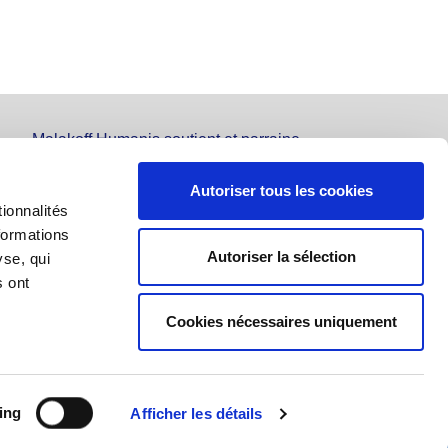
Malakoff Humanis soutient et parraine
les Relais Amicaux
Autoriser tous les cookies
ionnalités
formations
Autoriser la sélection
yse, qui
s ont
Cookies nécessaires uniquement
ing
Afficher les détails