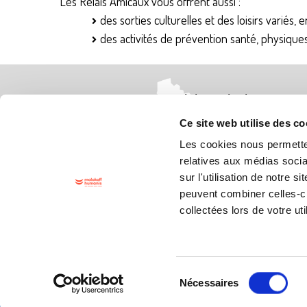
Les Relais Amicaux vous offrent aussi :
des sorties culturelles et des loisirs variés, e
des activités de prévention santé, physiques e
Trouvez un relais amical
proche de chez vous : (94)
Ce site web utilise des co
Les cookies nous permetten
relatives aux médias socia
sur l'utilisation de notre 
peuvent combiner celles-ci
collectées lors de votre uti
Sélectionnez votre département.
Sélection
du
Nécessaires
consentement
© Relais Amicaux 2024 - Conjuguons ensemble la solidarité