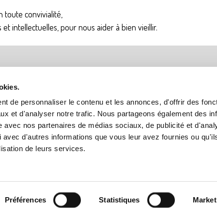
n toute convivialité,
t intellectuelles, pour nous aider à bien vieillir.
MENTIONS LEGALES
okies.
NOUS CONTACTER
t de personnaliser le contenu et les annonces, d'offrir des fonct
ux et d'analyser notre trafic. Nous partageons également des in
IMPRIMER
site avec nos partenaires de médias sociaux, de publicité et d'anal
 avec d'autres informations que vous leur avez fournies ou qu'il
GESTION DES COOKIES
lisation de leurs services.
CONNEXION
Préférences
Statistiques
Market