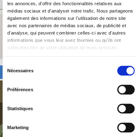
les annonces, d'offrir des fonctionnalités relatives aux
Rejoignez les relais amicaux
médias sociaux et d'analyser notre trafic. Nous partageons
également des informations sur l'utilisation de notre site
avec nos partenaires de médias sociaux, de publicité et
d'analyse, qui peuvent combiner celles-ci avec d'autres
Contactez nous !
informations que vous leur avez fournies ou qu'ils ont
collectées lors de votre utilisation de leurs services.
Sélection
du
Nécessaires
EVENEMENTS DANS VOTRE REGION
consentement
Préférences
Statistiques
Bien vieillir ensemble
Le Relais Amical 63 au service du bien-être des seniors
Marketing