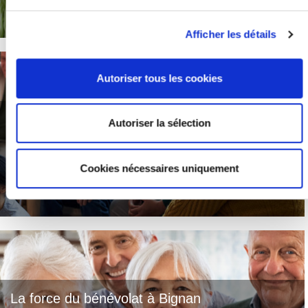
Afficher les détails
Autoriser tous les cookies
Un témoignage à coeur ouvert
Autoriser la sélection
Le bénévolat c'est aussi récolter les fruits de ses actions
Cookies nécessaires uniquement
La force du bénévolat à Bignan