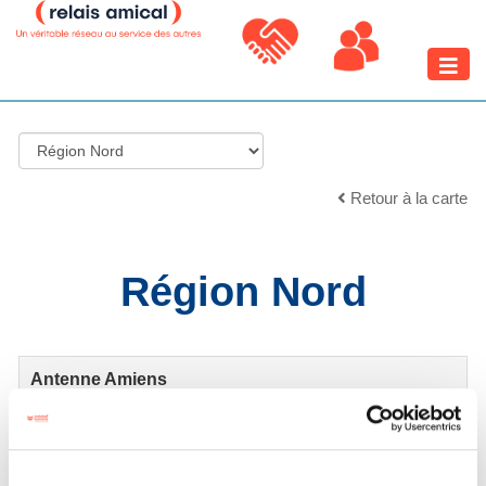
Toggle
naviga
Retour à la carte
Région Nord
Antenne Amiens
80000 AMIENS
Antenne Maubeuge Val de Sambre
59330 HAUTMONT