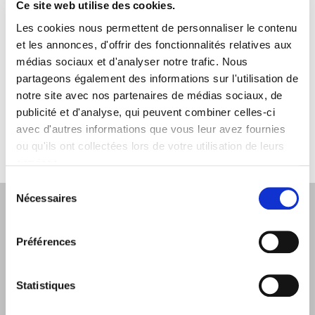
Ce site web utilise des cookies.
Relais Amical Dunkerque
Les cookies nous permettent de personnaliser le contenu
59240 DUNKERQUE
et les annonces, d'offrir des fonctionnalités relatives aux
médias sociaux et d'analyser notre trafic. Nous
Relais Amical Hainaut
59300 VALENCIENNES
partageons également des informations sur l'utilisation de
notre site avec nos partenaires de médias sociaux, de
Relais Amical Lille
publicité et d'analyse, qui peuvent combiner celles-ci
59000 LILLE
avec d'autres informations que vous leur avez fournies
ou qu'ils ont collectées lors de votre utilisation de leurs
services.
Sélection
du
Nécessaires
consentement
Trouvez un relais amical
proche de chez vous : (94)
Préférences
Statistiques